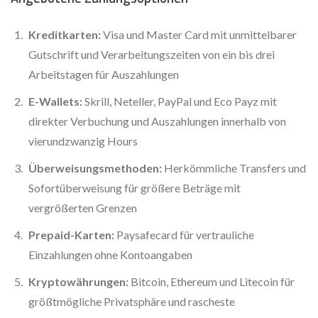
Kreditkarten:
Visa und Master Card mit unmittelbarer
Gutschrift und Verarbeitungszeiten von ein bis drei
Arbeitstagen für Auszahlungen
E-Wallets:
Skrill, Neteller, PayPal und Eco Payz mit
direkter Verbuchung und Auszahlungen innerhalb von
vierundzwanzig Hours
Überweisungsmethoden:
Herkömmliche Transfers und
Sofortüberweisung für größere Beträge mit
vergrößerten Grenzen
Prepaid-Karten:
Paysafecard für vertrauliche
Einzahlungen ohne Kontoangaben
Kryptowährungen:
Bitcoin, Ethereum und Litecoin für
größtmögliche Privatsphäre und rascheste