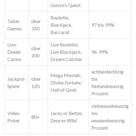
Gonzo’s Quest
Roulette,
Table
über
Blackjack,
97 bis 99%
Games
350
Baccarat
Live-
Live Roulette,
über
Dealer
Live Blackjack,
96-99%
200
Casino
Dream Catcher
achtundachtzig
Mega Moolah,
Jackpot-
über
bis
Divine Fortune,
Spiele
120
fünfundneunzig
Hall of Gods
Prozent
siebenundneunzig
Video
Jacks or Better,
bis
80+
Poker
Deuces Wild
neunundneunzig
Prozent