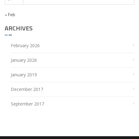
« Feb
ARCHIVES
February 2026
January 2026
January 2019
December 2017
September 2017