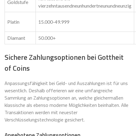
Goldstufe
vierzehntausendneunhundertneunundneunzig
Platin
15.000-49.999
Diamant
50.000+
Sichere Zahlungsoptionen bei Gottheit
of Coins
Anpassungsfähigkeit bei Geld- und Auszahlungen ist für uns
wesentlich. Deshalb offerieren wir eine umfangreiche
Sammlung an Zahlungsoptionen an, welche gleichermaßen
klassische als ebenso moderne Möglichkeiten beinhalten. Alle
Transaktionen werden mit neuester
Verschlüsselungstechnologie gesichert.
Angebotene Zahlungsoptionen