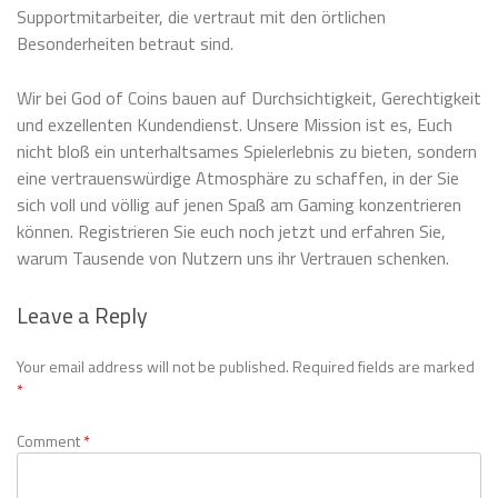
Supportmitarbeiter, die vertraut mit den örtlichen
Besonderheiten betraut sind.
Wir bei God of Coins bauen auf Durchsichtigkeit, Gerechtigkeit
und exzellenten Kundendienst. Unsere Mission ist es, Euch
nicht bloß ein unterhaltsames Spielerlebnis zu bieten, sondern
eine vertrauenswürdige Atmosphäre zu schaffen, in der Sie
sich voll und völlig auf jenen Spaß am Gaming konzentrieren
können. Registrieren Sie euch noch jetzt und erfahren Sie,
warum Tausende von Nutzern uns ihr Vertrauen schenken.
Leave a Reply
Your email address will not be published.
Required fields are marked
*
Comment
*