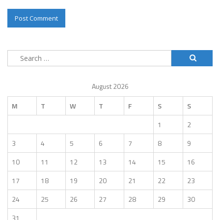
Search
for:
August 2026
M
T
W
T
F
S
S
1
2
3
4
5
6
7
8
9
10
11
12
13
14
15
16
17
18
19
20
21
22
23
24
25
26
27
28
29
30
31