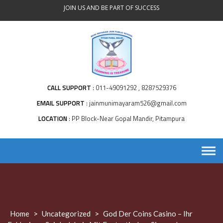
Skip
JOIN US AND BE PART OF SUCCESS
to
content
CALL SUPPORT
011-49091292 , 8287529376
EMAIL SUPPORT
jainmunimayaram526@gmail.com
LOCATION
PP Block-Near Gopal Mandir, Pitampura
Home
>
Uncategorized
>
God Der Coins Casino – Ihr