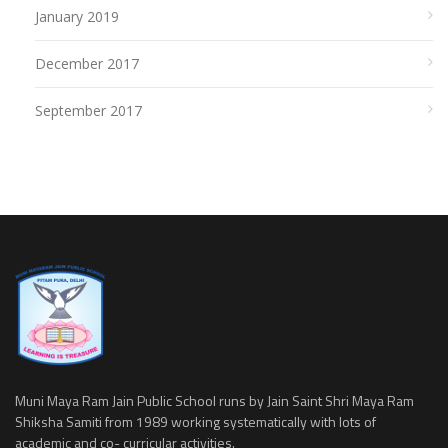
January 2019
December 2017
September 2017
Muni Maya Ram Jain Public School runs by Jain Saint Shri Maya Ram
Shiksha Samiti from 1989 working systematically with lots of
academic and co- curricular activities.