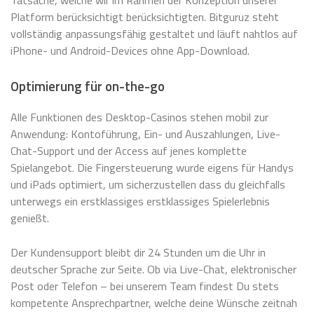
Platform berücksichtigt berücksichtigten. Bitguruz steht
vollständig anpassungsfähig gestaltet und läuft nahtlos auf
iPhone- und Android-Devices ohne App-Download.
Optimierung für on-the-go
Alle Funktionen des Desktop-Casinos stehen mobil zur
Anwendung: Kontoführung, Ein- und Auszahlungen, Live-
Chat-Support und der Access auf jenes komplette
Spielangebot. Die Fingersteuerung wurde eigens für Handys
und iPads optimiert, um sicherzustellen dass du gleichfalls
unterwegs ein erstklassiges erstklassiges Spielerlebnis
genießt.
Der Kundensupport bleibt dir 24 Stunden um die Uhr in
deutscher Sprache zur Seite. Ob via Live-Chat, elektronischer
Post oder Telefon – bei unserem Team findest Du stets
kompetente Ansprechpartner, welche deine Wünsche zeitnah