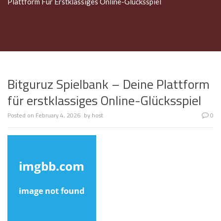
Plattform Für Erstklassiges Online-Glücksspiel
Bitguruz Spielbank – Deine Plattform
für erstklassiges Online-Glücksspiel
Posted on
February 4, 2026
by
host
0