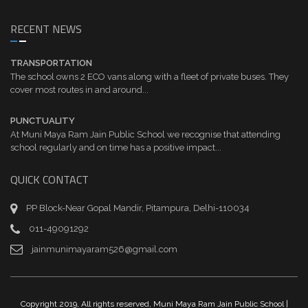
RECENT NEWS
TRANSPORTATION
The school owns 2 ECO vans along with a fleet of private buses. They
cover most routes in and around...
PUNCTUALITY
At Muni Maya Ram Jain Public School we recognise that attending
school regularly and on time has a positive impact...
QUICK CONTACT
PP Block-Near Gopal Mandir, Pitampura, Delhi-110034
011-49091292
jainmunimayaram526@gmail.com
Copyright 2019, All rights reserved, Muni Maya Ram Jain Public School |