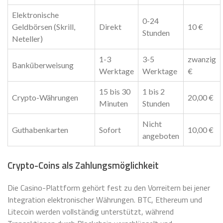
Elektronische
0-24
Geldbörsen (Skrill,
Direkt
10 €
Stunden
Neteller)
1-3
3-5
zwanzig
Banküberweisung
Werktage
Werktage
€
15 bis 30
1 bis 2
Crypto-Währungen
20,00 €
Minuten
Stunden
Nicht
Guthabenkarten
Sofort
10,00 €
angeboten
Crypto-Coins als Zahlungsmöglichkeit
Die Casino-Plattform gehört fest zu den Vorreitern bei jener
Integration elektronischer Währungen. BTC, Ethereum und
Litecoin werden vollständig unterstützt, während