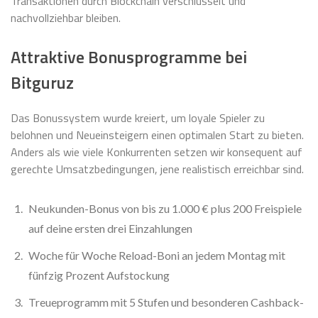
Transaktionen durch Blockchain verschlüsselt und
nachvollziehbar bleiben.
Attraktive Bonusprogramme bei
Bitguruz
Das Bonussystem wurde kreiert, um loyale Spieler zu
belohnen und Neueinsteigern einen optimalen Start zu bieten.
Anders als wie viele Konkurrenten setzen wir konsequent auf
gerechte Umsatzbedingungen, jene realistisch erreichbar sind.
Neukunden-Bonus von bis zu 1.000 € plus 200 Freispiele
auf deine ersten drei Einzahlungen
Woche für Woche Reload-Boni an jedem Montag mit
fünfzig Prozent Aufstockung
Treueprogramm mit 5 Stufen und besonderen Cashback-