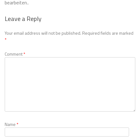
bearbeiten..
Leave a Reply
Your email address will not be published.
Required fields are marked
*
Comment
*
Name
*