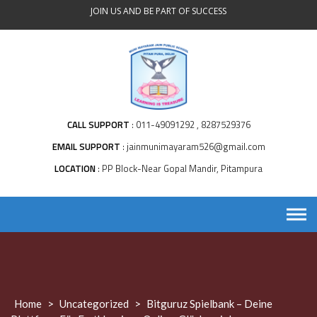
Skip
JOIN US AND BE PART OF SUCCESS
to
content
CALL SUPPORT
011-49091292 , 8287529376
EMAIL SUPPORT
jainmunimayaram526@gmail.com
LOCATION
PP Block-Near Gopal Mandir, Pitampura
Home
>
Uncategorized
>
Bitguruz Spielbank – Deine